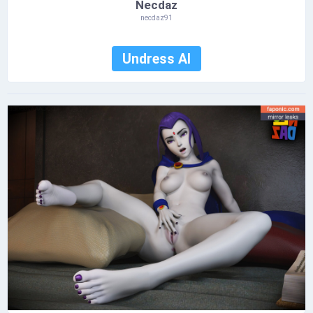
Necdaz
necdaz91
Undress AI