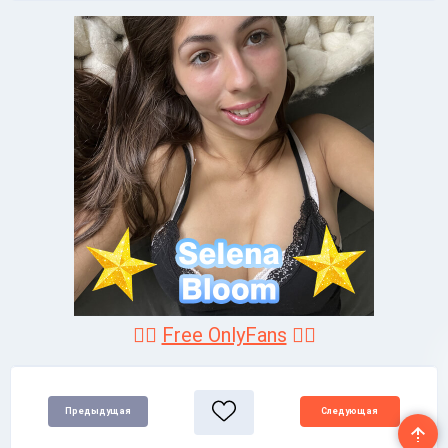
❤️‍🔥
Free OnlyFans
❤️‍🔥
Предыдущая
Следующая