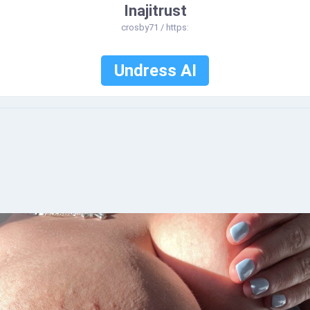
Inajitrust
crosby71 / https:
Undress AI