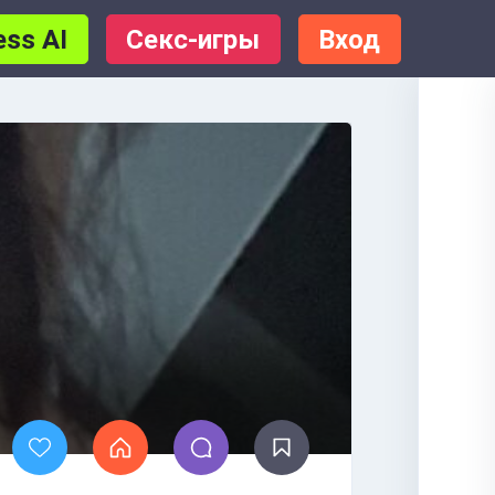
ess AI
Секс-игры
Вход