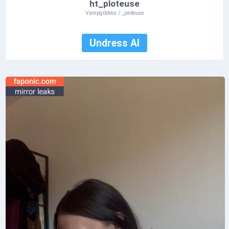
ht_ploteuse
Vampg0dess / _ploteuse
Undress AI