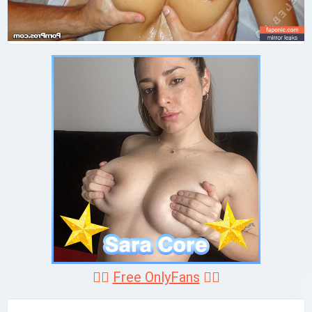
❤️‍🔥
Free OnlyFans
❤️‍🔥