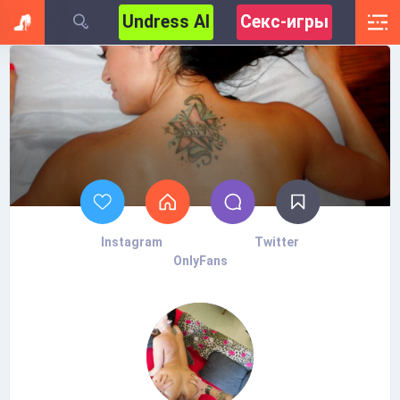
Undress AI
Секс-игры
Instagram
Twitter
OnlyFans